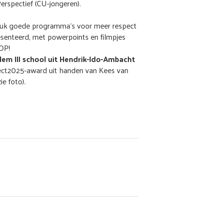
erspectief (CU-jongeren).
stuk goede programma's voor meer respect
senteerd, met powerpoints en filmpjes
OP!
lem III school uit Hendrik-Ido-Ambacht
pect2025-award uit handen van Kees van
e foto).