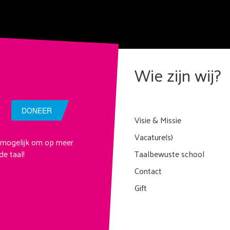
Wie zijn wij?
DONEER
Visie & Missie
Vacature(s)
 mogelijk om op meer
e taal!
Taalbewuste school
Contact
Gift