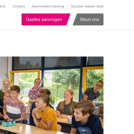
e(s)
Contact
Aanmelden training
Gouden weken deal
Gastles aanvragen
Steun ons