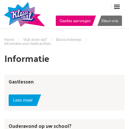
Gastles aanvragen
Steun ons
Home
Wat doen wij?
Basisonderwijs
Informatie voor leerkrachten
Informatie
Gastlessen
Lees meer
Ouderavond op uw school?