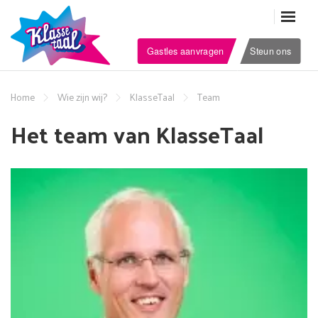
Gastles aanvragen
Steun ons
Home
Wie zijn wij?
KlasseTaal
Team
Het team van KlasseTaal