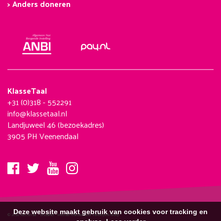
> Anders doneren
KlasseTaal
+31 (0)318 - 552291
info@klassetaal.nl
Landjuweel 46 (bezoekadres)
3905 PH Veenendaal
Deze website maakt gebruik van cookies voor tracking en
© 2026 KlasseTaal -
Disclaimer
-
Website realisatie door Vanderperk Groep