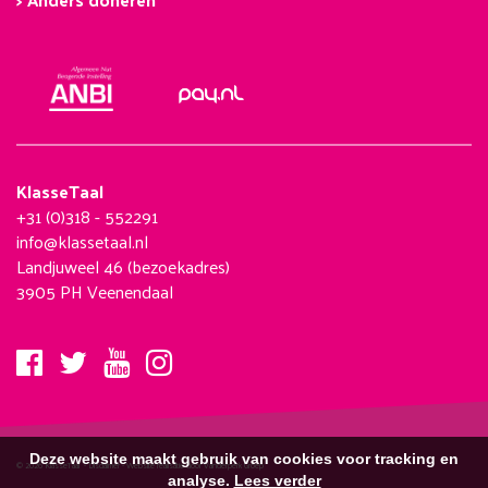
KlasseTaal
+31 (0)318 - 552291
info@klassetaal.nl
Landjuweel 46 (bezoekadres)
3905 PH Veenendaal
Deze website maakt gebruik van cookies voor tracking en
© 2026 KlasseTaal -
Disclaimer
-
Website realisatie door Vanderperk Groep
analyse.
Lees verder