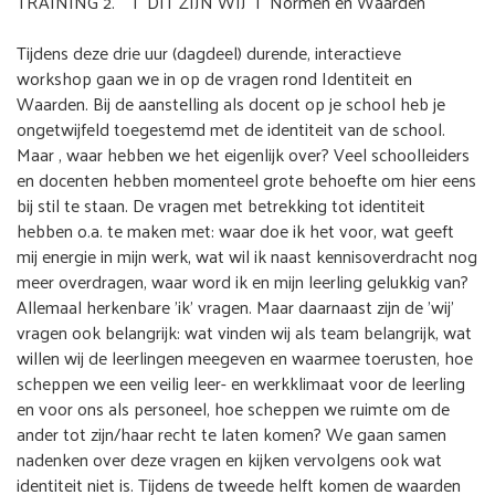
TRAINING 2. | DIT ZIJN WIJ | Normen en Waarden
Tijdens deze drie uur (dagdeel) durende, interactieve
workshop gaan we in op de vragen rond Identiteit en
Waarden. Bij de aanstelling als docent op je school heb je
ongetwijfeld toegestemd met de identiteit van de school.
Maar , waar hebben we het eigenlijk over? Veel schoolleiders
en docenten hebben momenteel grote behoefte om hier eens
bij stil te staan. De vragen met betrekking tot identiteit
hebben o.a. te maken met: waar doe ik het voor, wat geeft
mij energie in mijn werk, wat wil ik naast kennisoverdracht nog
meer overdragen, waar word ik en mijn leerling gelukkig van?
Allemaal herkenbare 'ik' vragen. Maar daarnaast zijn de 'wij'
vragen ook belangrijk: wat vinden wij als team belangrijk, wat
willen wij de leerlingen meegeven en waarmee toerusten, hoe
scheppen we een veilig leer- en werkklimaat voor de leerling
en voor ons als personeel, hoe scheppen we ruimte om de
ander tot zijn/haar recht te laten komen? We gaan samen
nadenken over deze vragen en kijken vervolgens ook wat
identiteit niet is. Tijdens de tweede helft komen de waarden