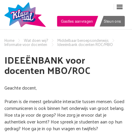
Gastles aanvragen
Steun ons
Home
Wat doen wij?
Middelbaar beroepsonderwijs
Informatie voor docenten
Ideeënbank docenten ROC/MBO
IDEEËNBANK voor
docenten MBO/ROC
Geachte docent,
Praten is de meest gebruikte interactie tussen mensen. Goed
communiceren is ook binnen het onderwijs van groot belang.
Hoe sta je voor de groep? Hoe zorg je ervoor dat je
authentiek over komt? Hoe spreek je studenten aan op hun
gedrag? Hoe ga je in op hun vragen en twijfels?