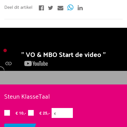
VO & MBO Start de video
Steun KlasseTaal
€ 10,-
€ 25,-