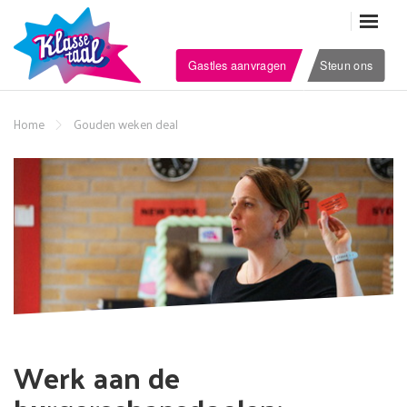
Gastles aanvragen
Steun ons
Home
Gouden weken deal
Werk aan de