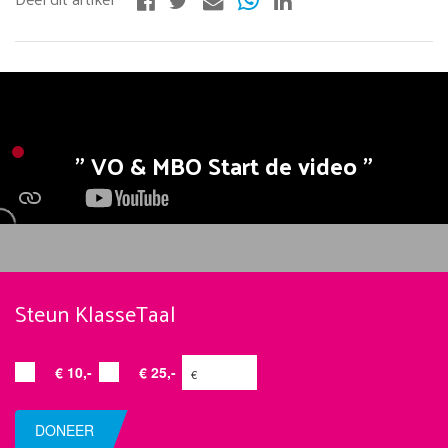
VO & MBO Start de video
Steun KlasseTaal
€ 10,-
€ 25,-
DONEER