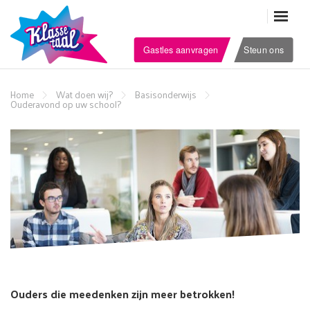
Gastles aanvragen
Steun ons
Home
Wat doen wij?
Basisonderwijs
Ouderavond op uw school?
Ouders die meedenken zijn meer betrokken!