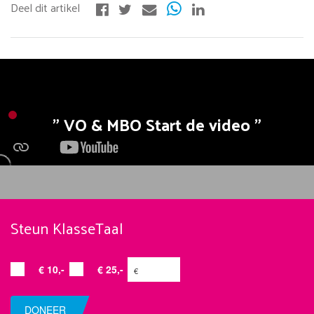
VO & MBO Start de video
Steun KlasseTaal
€ 10,-
€ 25,-
DONEER