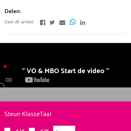
Delen:
VO & MBO Start de video
Steun KlasseTaal
€ 10,-
€ 25,-