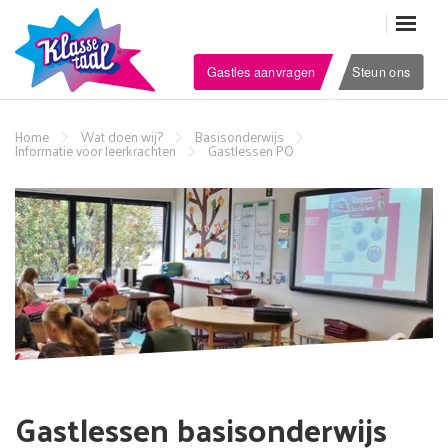
Gastles aanvragen
Steun ons
Home
Wat doen wij?
Basisonderwijs
Informatie voor leerkrachten
Gastlessen PO
Gastlessen basisonderwijs